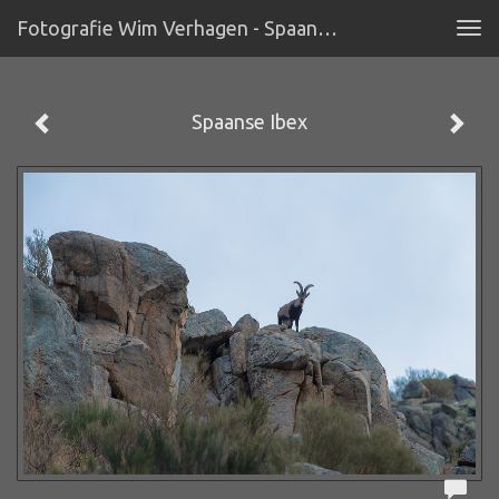
Fotografie Wim Verhagen - Spaanse Ibex
Tog
navi
Spaanse Ibex