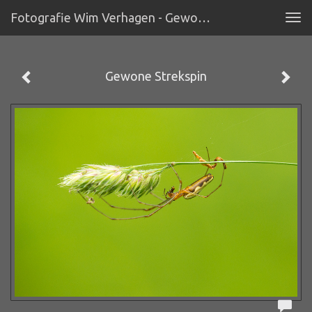
Fotografie Wim Verhagen - Gewone Strekspin
Tog
navi
Gewone Strekspin