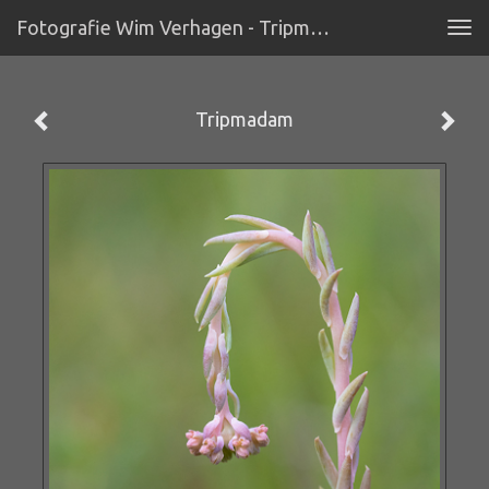
Fotografie Wim Verhagen - Tripmadam
Tog
navi
Tripmadam