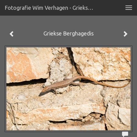
Fotografie Wim Verhagen - Griekse Berghagedis
Tog
navi
Griekse Berghagedis