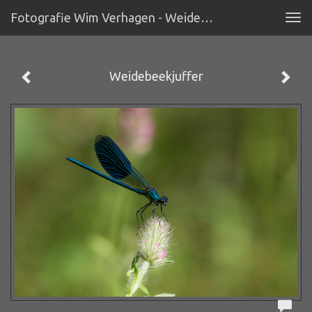
Fotografie Wim Verhagen - Weidebeekjuffer
Tog
navi
Weidebeekjuffer